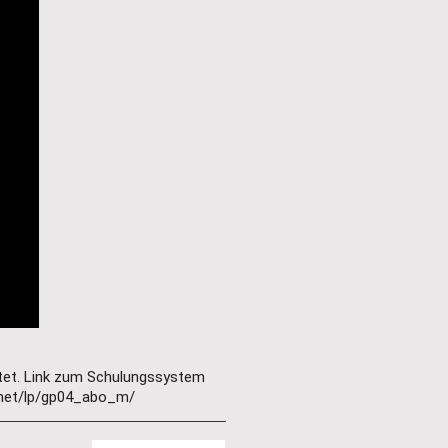
tet. Link zum Schulungssystem 
.net/lp/gp04_abo_m/