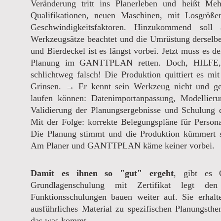
Veränderung tritt ins Planerleben und heißt Meh
Qualifikationen, neuen Maschinen, mit Losgröße
Geschwindigkeitsfaktoren. Hinzukommend soll 
Werkzeugsätze beachtet und die Umrüstung derselbe
und Bierdeckel ist es längst vorbei. Jetzt muss es d
Planung im GANTTPLAN retten. Doch, HILFE, d
schlichtweg falsch! Die Produktion quittiert es m
Grinsen. → Er kennt sein Werkzeug nicht und geh
laufen können: Datenimportanpassung, Modellier
Validierung der Planungsergebnisse und Schulung 
Mit der Folge: korrekte Belegungspläne für Perso
Die Planung stimmt und die Produktion kümmert s
Am Planer und GANTTPLAN käme keiner vorbei.
Damit es ihnen so "gut" ergeht
, gibt es
Grundlagenschulung mit Zertifikat legt den
Funktionsschulungen bauen weiter auf. Sie erhal
ausführliches Material zu spezifischen Planungsthe
das was kommt.